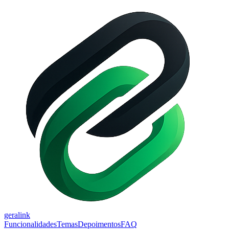
gera
link
Funcionalidades
Temas
Depoimentos
FAQ